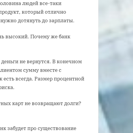
половина людей все-таки
продукт, который отлично
 нужно дотянуть до зарплаты.
нь высокий. Почему же банк
о деньги не вернутся. В конечном
клиентом сумму вместе с
к есть всегда. Размер процентной
риска.
тных карт не возвращают долги?
анк забудет про существование