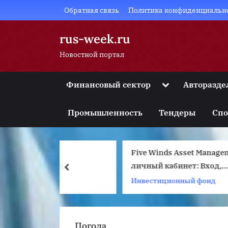
Skip
Обратная связь
Политика конфиденциальн
to
content
rus-week.ru
Новостной портал
Toggle
Финансовый сектор
Авторазде
sub-
Toggle
menu
sub-
Промышленность
Тендеры
Спо
menu
Toggle
sub-
menu
0:
Five Winds Asset Management
Р
Toggle
sub-
 под
личный кабинет: Вход,
prev
menu
анные
регистрация, на русском
Инвестиционный фонд
Б
Toggle
sub-
языке — Five Winds Asset
menu
Management официальный
сайт
Погода