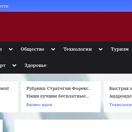
ости
Toggle
Toggle
Toggle
л
Общество
Технологии
Туризм
sub-
sub-
sub-
menu
menu
menu
Toggle
рт
Здоровье
sub-
menu
убрика: Стратегии Форекс.
Быстрая запись экрана
Наши лучшие бесплатные
Андроиде с помощью
стратегии форекс
мобильных приложен
изнес идеи
Технологии