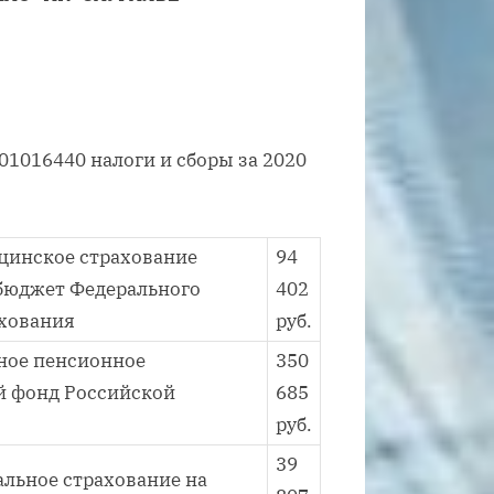
1016440 налоги и сборы за 2020
цинское страхование
94
 бюджет Федерального
402
ахования
руб.
ьное пенсионное
350
й фонд Российской
685
руб.
39
альное страхование на