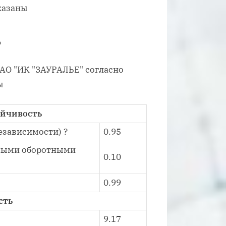
казаны
ь
ПАО "ИК "ЗАУРАЛЬЕ" согласно
ы
ойчивость
зависимости) ?
0.95
ными оборотными
0.10
0.99
сть
9.17