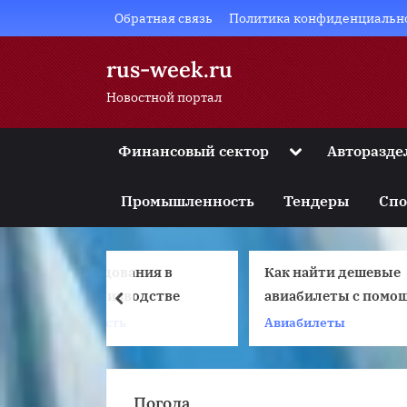
Skip
Обратная связь
Политика конфиденциальн
to
content
rus-week.ru
Новостной портал
Toggle
Финансовый сектор
Авторазде
sub-
Toggle
menu
sub-
Промышленность
Тендеры
Спо
menu
Toggle
sub-
menu
вания в
Как найти дешевые
Toggle
sub-
зводстве
авиабилеты с помощью
prev
menu
сервиса Aviasales
ь
Авиабилеты
С
Toggle
sub-
menu
Погода