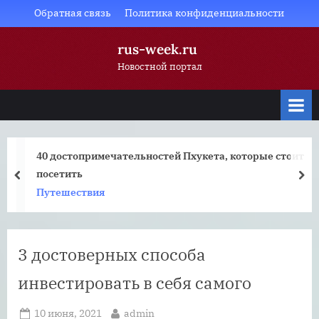
Skip
Обратная связь
Политика конфиденциальности
to
rus-week.ru
content
Новостной портал
40 достопримечательностей Пхукета, которые стоит
посетить
prev
nex
Путешествия
3 достоверных способа
инвестировать в себя самого
Posted
By
10 июня, 2021
admin