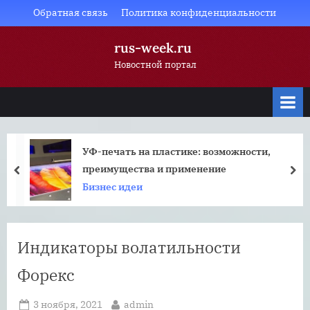
Skip
Обратная связь
Политика конфиденциальности
to
rus-week.ru
content
Новостной портал
УФ-печать на пластике: возможности,
преимущества и применение
prev
nex
Бизнес идеи
Индикаторы волатильности
Форекс
Posted
By
3 ноября, 2021
admin