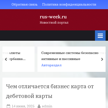
Skip
Обратная связь
Политика конфиденциальности
to
rus-week.ru
content
Новостной портал
Современные системы безопасности в автомобиле:
а
активные и пассивные
prev
nex
Автораздел
Чем отличается бизнес карта от
дебетовой карты
Posted
By
14 июня, 2025
admin