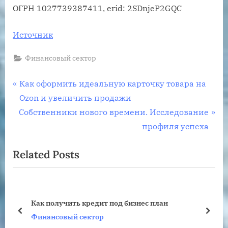
ОГРН 1027739387411, erid: 2SDnjeP2GQC
Источник
Финансовый сектор
Навигация
P
Как оформить идеальную карточку товара на
r
Ozon и увеличить продажи
по
N
e
Собственники нового времени. Исследование
записям
e
v
профиля успеха
x
i
Related Posts
t
o
P
u
o
s
s
P
Как получить кредит под бизнес план
t
o
prev
next
Финансовый сектор
:
s