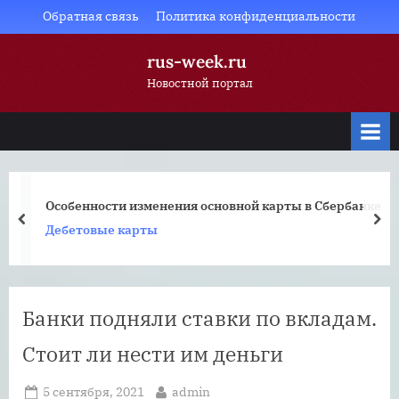
Skip
Обратная связь
Политика конфиденциальности
to
rus-week.ru
content
Новостной портал
Особенности изменения основной карты в Сбербанке
prev
nex
Дебетовые карты
Банки подняли ставки по вкладам.
Стоит ли нести им деньги
Posted
By
5 сентября, 2021
admin