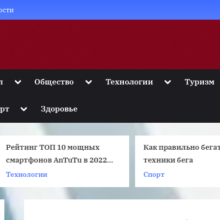
ости
Toggle
Toggle
Toggle
л
Общество
Технологии
Туризм
sub-
sub-
sub-
menu
menu
menu
Toggle
рт
Здоровье
sub-
menu
Рейтинг ТОП 10 мощных
Как правильно бегать:
смартфонов AnTuTu в 2022
техники бега
году
ехнологии
Спорт