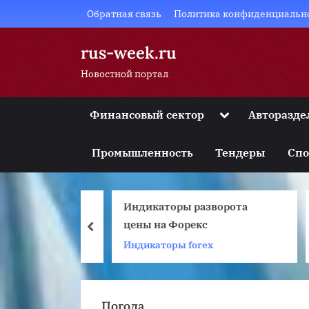
Skip
Обратная связь
Политика конфиденциальн
to
content
rus-week.ru
Новостной портал
Toggle
Финансовый сектор
Авторазде
sub-
Toggle
menu
sub-
Промышленность
Тендеры
Спо
menu
Toggle
sub-
menu
вложить
Индикаторы разворота
Toggle
sub-
ли их совсем
цены на Форекс
prev
menu
Индикаторы forex
Т
Toggle
sub-
menu
Погода