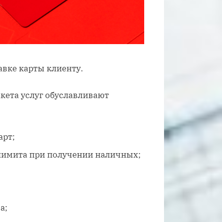
авке карты клиенту.
кета услуг обуславливают
арт;
лимита при получении наличных;
а;