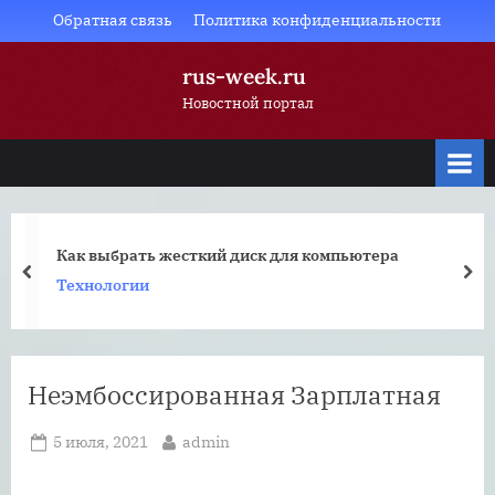
Skip
Обратная связь
Политика конфиденциальности
to
rus-week.ru
content
Новостной портал
Как выбрать жесткий диск для компьютера
prev
nex
Технологии
Неэмбоссированная Зарплатная
Posted
By
5 июля, 2021
admin
on