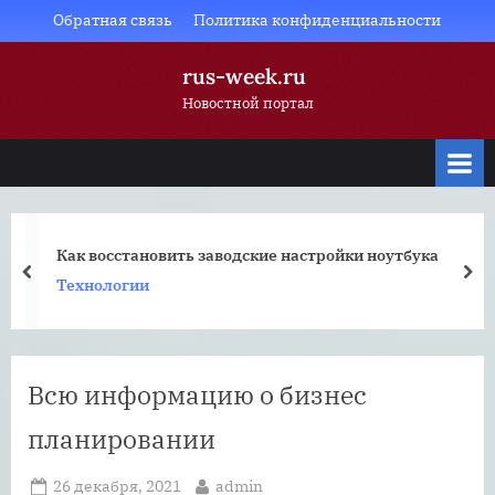
Skip
Обратная связь
Политика конфиденциальности
to
rus-week.ru
content
Новостной портал
Как восстановить заводские настройки ноутбука
prev
nex
Технологии
Всю информацию о бизнес
планировании
Posted
By
26 декабря, 2021
admin