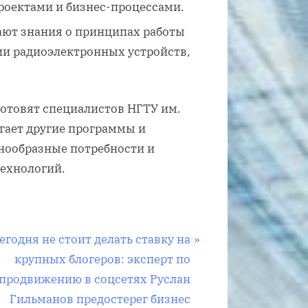
оектами и бизнес-процессами.
ают знания о принципах работы
ии радиоэлектронных устройств,
готовят специалистов НГТУ им.
агает другие программы и
нообразные потребности и
технологий.
егодня не стоит делать ставку на
крупных блогеров: эксперт по
продвижению в соцсетях Руслан
Гильманов предостерег бизнес