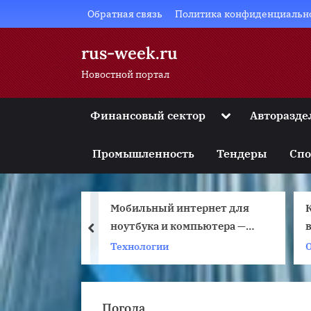
Skip
Обратная связь
Политика конфиденциальн
to
content
rus-week.ru
Новостной портал
Toggle
Финансовый сектор
Авторазде
sub-
Toggle
menu
sub-
Промышленность
Тендеры
Спо
menu
Toggle
sub-
menu
тернет для
Как понять, что мужчина
Toggle
sub-
мпьютера —
влюблен: 10 красноречивых
prev
menu
признаков
Отношения
Toggle
sub-
menu
Погода