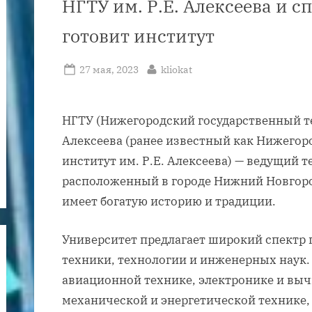
НГТУ им. Р.Е. Алексеева и 
готовит институт
Posted
By
27 мая, 2023
kliokat
on
НГТУ (Нижегородский государственный те
Алексеева (ранее известный как Нижего
институт им. Р.Е. Алексеева) — ведущий 
расположенный в городе Нижний Новгород
имеет богатую историю и традиции.
Университет предлагает широкий спектр 
техники, технологии и инженерных наук.
авиационной технике, электронике и выч
механической и энергетической технике