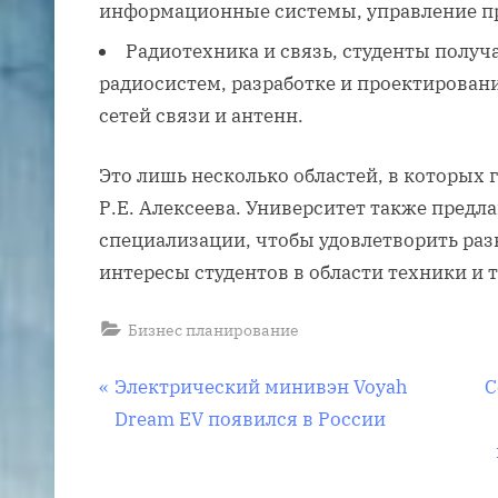
информационные системы, управление пр
Радиотехника и связь, студенты получ
радиосистем, разработке и проектирован
сетей связи и антенн.
Это лишь несколько областей, в которых 
Р.Е. Алексеева. Университет также предл
специализации, чтобы удовлетворить раз
интересы студентов в области техники и 
Бизнес планирование
Навигация
P
N
Электрический минивэн Voyah
С
r
e
Dream EV появился в России
по
e
x
v
t
записям