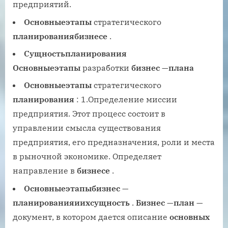
предприятий.
Основные
этапы
стратегического
планирования
бизнесе
.
Сущность
планирования
Основные
этапы
разработки
бизнес
—
плана
Основные
этапы
стратегического
планирования
: 1.Определение миссии
предприятия. Этот процесс состоит в
управлении смысла существования
предприятия, его предназначения, роли и места
в рыночной экономике. Определяет
направление в
бизнесе
.
Основные
этапы
бизнес
—
планирования
и
их
сущность
.
Бизнес
—
план
—
документ, в котором дается описание
основных