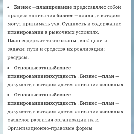
Бизнес
—
планирование
представляет собой
процесс написания
бизнес
—
плана
, в котором
могут принимать уча.
Сущность
и содержание
планирования
в рыночных условиях.
План
содержит такие
этапы
, как: цели и
задачи; пути и средства
их
реализации;
ресурсы.
Основные
этапы
бизнес
—
планирования
и
их
сущность
.
Бизнес
—
план
—
документ, в котором дается описание
основных
Основные
этапы
бизнес
—
планирования
и
их
сущность
.
Бизнес
—
план
—
документ, в котором дается описание
основных
разделов развития организации на к.
Организационно-правовые формы