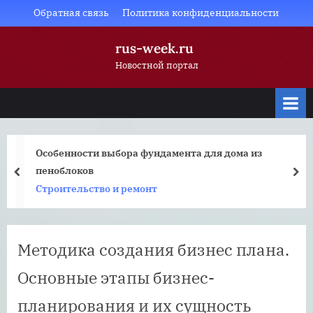
Skip
Обратная связь
Политика конфиденциальности
to
rus-week.ru
content
Новостной портал
Особенности выбора фундамента для дома из
пеноблоков
prev
nex
Строительство и ремонт
Методика создания бизнес плана.
Основные этапы бизнес-
планирования и их сущность