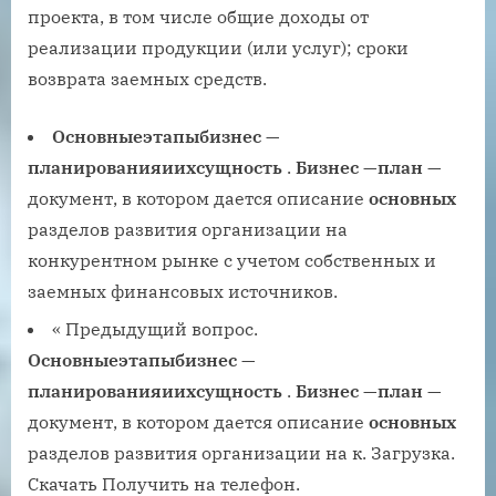
проекта, в том числе общие доходы от
реализации продукции (или услуг); сроки
возврата заемных средств.
Основные
этапы
бизнес
—
планирования
и
их
сущность
.
Бизнес
—
план
—
документ, в котором дается описание
основных
разделов развития организации на
конкурентном рынке с учетом собственных и
заемных финансовых источников.
« Предыдущий вопрос.
Основные
этапы
бизнес
—
планирования
и
их
сущность
.
Бизнес
—
план
—
документ, в котором дается описание
основных
разделов развития организации на к. Загрузка.
Скачать Получить на телефон.