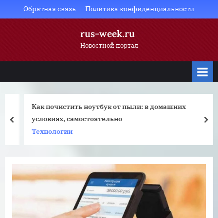
Skip
Обратная связь
Политика конфиденциальности
to
rus-week.ru
content
Новостной портал
Как почистить ноутбук от пыли: в домашних
условиях, самостоятельно
prev
nex
Технологии