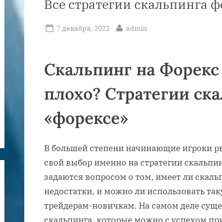
Все стратегии скальпинга ф
Posted
By
7 декабря, 2021
admin
on
Скальпинг на Форекс
плохо? Стратегии ска
«форексе»
В большей степени начинающие игроки р
свой выбор именно на стратегии скальпин
задаются вопросом о том, имеет ли скаль
недостатки, и можно ли использовать та
трейдерам-новичкам. На самом деле суще
скальпинга, которые можно с успехом пр