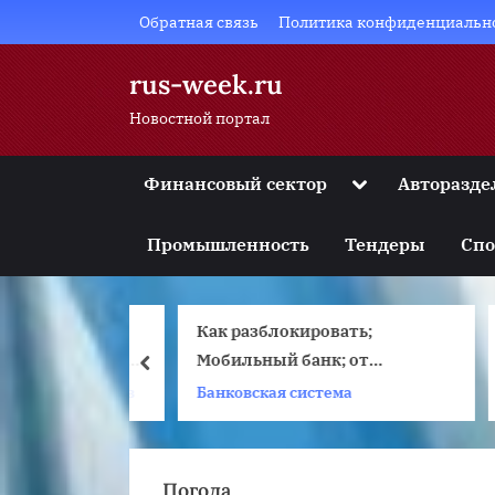
Skip
Обратная связь
Политика конфиденциальн
to
content
rus-week.ru
Новостной портал
Toggle
Финансовый сектор
Авторазде
sub-
Toggle
menu
sub-
Промышленность
Тендеры
Спо
menu
Toggle
sub-
menu
в Комарово:
Как разблокировать;
Toggle
sub-
спокойствия
Мобильный банк; от
prev
menu
егу
Сбербанка: инструкции и
и для туристов
Банковская система
С
Toggle
sub-
ского моря
рекомендации
menu
Погода