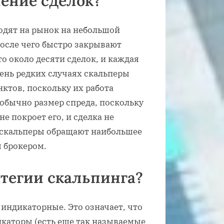
ение сделок?
одят на рынок на небольшой
после чего быстро закрывают
о около десяти сделок, и каждая
чень редких случаях скальперы
ктов, поскольку их работа
 обычно размер спреда, поскольку
е покроет его, и сделка не
 скальперы обращают наибольшее
я брокером.
атегии скальпинга?
индикаторные. Это означает, что
каторы (есть еще так называемые