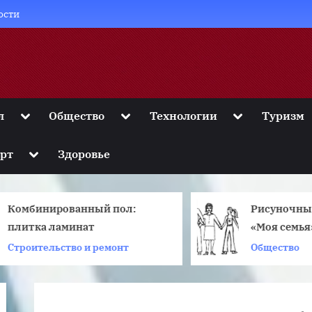
ости
Toggle
Toggle
Toggle
л
Общество
Технологии
Туризм
sub-
sub-
sub-
menu
menu
menu
Toggle
рт
Здоровье
sub-
menu
Комбинированный пол:
Рисуночный 
плитка ламинат
«Моя семья»: 
и интерпрета
троительство и ремонт
Общество
психологов