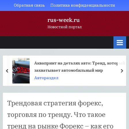
Skip
Обратная связь
Политика конфиденциальности
to
rus-week.ru
content
Новостной портал
Аквапринт на деталях авто: Тренд, который
захватывает автомобильный мир
prev
nex
Автораздел
Трендовая стратегия форекс,
торговля по тренду. Что такое
тренд на рынке Форекс – как его