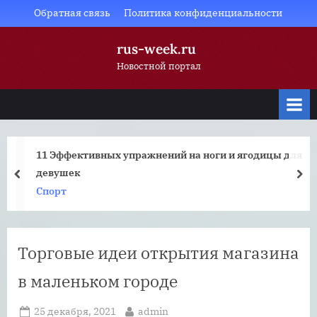
Skip
Обратная связь
Политика конфиденциальности
to
rus-week.ru
content
Новостной портал
11 Эффективных упражнений на ноги и ягодицы для
девушек
prev
nex
Спорт
Торговые идеи открытия магазина
в маленьком городе
Posted
By
25 декабря, 2021
admin