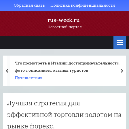
Skip
Обратная связь
Политика конфиденциальности
to
rus-week.ru
content
Новостной портал
Что посмотреть в Италии: достопримечательности,
фото с описанием, отзывы туристов
prev
nex
Путешествия
Лучшая стратегия для
эффективной торговли золотом на
рынке форекс.