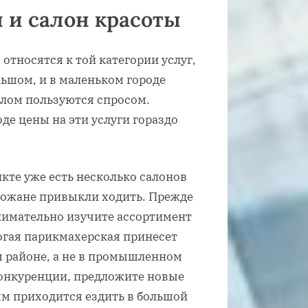
 и салон красоты
относятся к той категории услуг,
льшом, и в маленьком городе
телом пользуются спросом.
де цены на эти услуги гораздо
кте уже есть несколько салонов
рожане привыкли ходить. Прежде
нимательно изучите ассортимент
рогая парикмахерская принесет
м районе, а не в промышленном
конкуренции, предложите новые
ям приходится ездить в большой