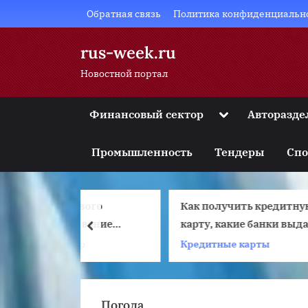
Skip
Обратная связь
Политика конфиденциальн
to
content
rus-week.ru
Новостной портал
Toggle
Финансовый сектор
Авторазде
sub-
Toggle
menu
sub-
Промышленность
Тендеры
Спо
menu
Toggle
sub-
menu
нового
Как получить кредитную
Toggle
sub-
дование
карту, какие банки выдают
prev
menu
а
кредитные карты
тор
Кредитные карты
Toggle
sub-
menu
Погода