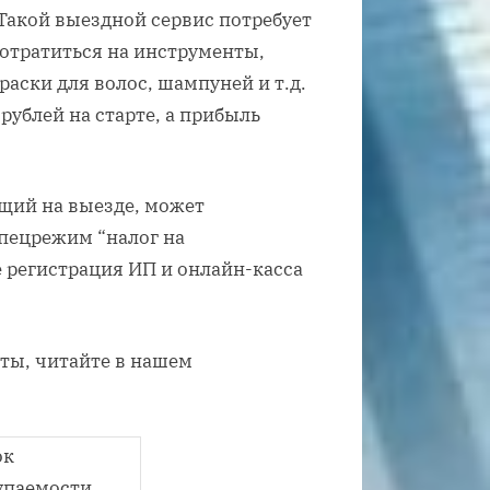
 Такой выездной сервис потребует
отратиться на инструменты,
аски для волос, шампуней и т.д.
рублей на старте, а прибыль
щий на выезде, может
спецрежим “налог на
е регистрация ИП и онлайн-касса
оты, читайте в нашем
ок
упаемости