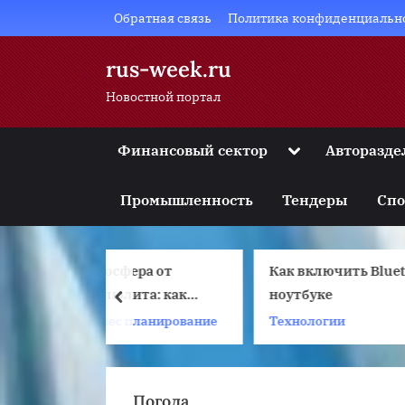
Skip
Обратная связь
Политика конфиденциальн
to
content
rus-week.ru
Новостной портал
Toggle
Финансовый сектор
Авторазде
sub-
Toggle
menu
sub-
Промышленность
Тендеры
Спо
menu
Toggle
sub-
menu
ера от
Как включить Bluetooth на
К
Toggle
sub-
ита: как
ноутбуке
и
prev
menu
атная
 планирование
Технологии
Toggle
sub-
ка меняет
menu
 к коррекции
ы
Погода