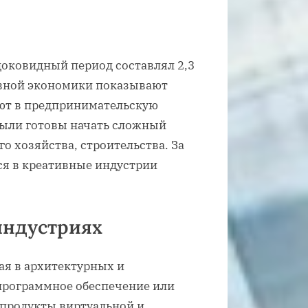
оковидный период составлял 2,3
ивной экономики показывают
ают в предпринимательскую
были готовы начать сложный
о хозяйства, строительства. За
ся в креативные индустрии
индустриях
ая в архитектурных и
программное обеспечение или
продукты виртуальной и