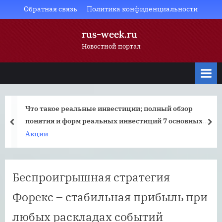
Skip
Обратная связь
Политика конфиденциальности
to
rus-week.ru
content
Новостной портал
Что такое реальные инвестиции; полный обзор
понятия и форм реальных инвестиций 7 основных
prev
nex
этапов управления валовыми инвестициями
Акции
Беспроигрышная стратегия
Форекс – стабильная прибыль при
любых раскладах событий