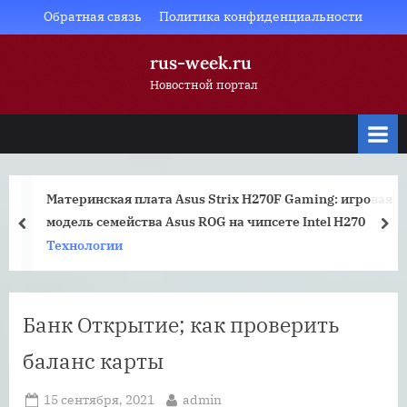
Skip
Обратная связь
Политика конфиденциальности
to
rus-week.ru
content
Новостной портал
Материнская плата Asus Strix H270F Gaming: игровая
модель семейства Asus ROG на чипсете Intel H270
prev
nex
Технологии
Банк Открытие; как проверить
баланс карты
Posted
By
15 сентября, 2021
admin