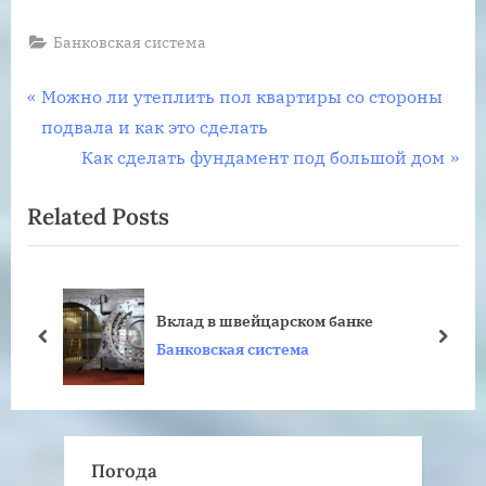
Банковская система
Навигация
P
Можно ли утеплить пол квартиры со стороны
r
подвала и как это сделать
по
e
N
Как сделать фундамент под большой дом
записям
v
e
Related Posts
i
x
o
t
u
P
Нацбанк Украины р
s
o
ейцарском банке
междурародных ре
P
s
prev
next
 система
Банковская систем
o
t
s
:
t
:
Погода