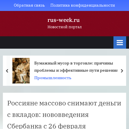
Skip
Обратная связь
Политика конфиденциальности
to
rus-week.ru
content
Новостной портал
Бумажный мусор в торговле: причины
проблемы и эффективные пути решения
prev
nex
Промышленность
Россияне массово снимают деньги
с вкладов: нововведения
Сбербанка с 26 февраля