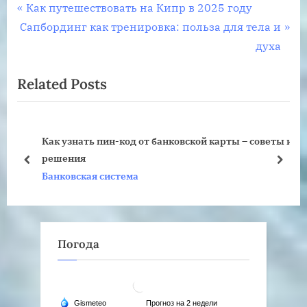
Навигация
P
Как путешествовать на Кипр в 2025 году
N
r
Сапбординг как тренировка: польза для тела и
по
e
e
духа
записям
x
v
Related Posts
t
i
P
o
o
u
Как узнать пин-код от банковской карты – советы и
s
s
решения
t
P
prev
next
Банковская система
:
o
s
t
:
Погода