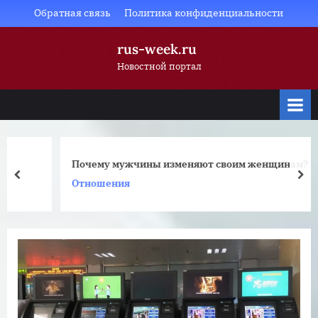
Skip
Обратная связь
Политика конфиденциальности
to
rus-week.ru
content
Новостной портал
Почему мужчины изменяют своим женщинам?
prev
nex
Отношения