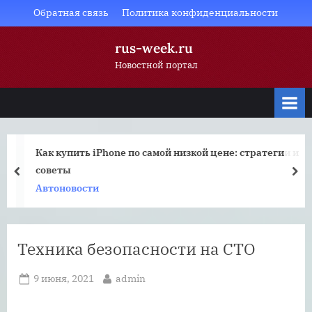
Skip
Обратная связь
Политика конфиденциальности
to
rus-week.ru
content
Новостной портал
Как купить iPhone по самой низкой цене: стратегии и
советы
prev
nex
Автоновости
Техника безопасности на СТО
Posted
By
9 июня, 2021
admin
on