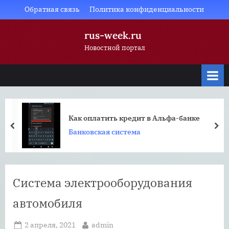
Skip
Обратная связь
Политика конфиденциальности
to
rus-week.ru
content
Новостной портал
Как оплатить кредит в Альфа-банке
prev
nex
Банковская система
Система электрооборудования
автомобиля
Posted
By
2 апреля, 2021
admin