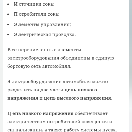
И
сточники тока;
П
отребители тока;
Э
лементы управления;
Э
лектрическая проводка.
В
се перечисленные элементы
электрооборудования объединены в единую
бортовую сеть автомобиля.
Э
лектрообоурдование автомобиля можно
разделить на две части
цепь низкого
напряжения
и
цепь высокого напряжения.
Ц
епь низкого напряжения
обеспечивает
электричеством потребителей освещения и
сигнализации
,
а также работу системы пуска.