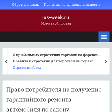
Skip
Обратная связь
Политика конфиденциальности
to
rus-week.ru
content
Новостной портал
О прибыльных стратегиях торговли на форексе.
Правила и стратегии для торговли на форекс
prev
nex
Основные стратегии торговли на форекс
Стратегии forex
Право потребителя на получение
гарантийного ремонта
автомобиля по закону