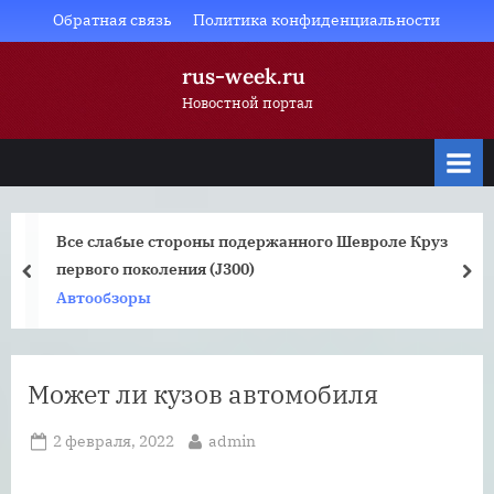
Skip
Обратная связь
Политика конфиденциальности
to
rus-week.ru
content
Новостной портал
Все слабые стороны подержанного Шевроле Круз
первого поколения (J300)
prev
nex
Автообзоры
Может ли кузов автомобиля
Posted
By
2 февраля, 2022
admin
on