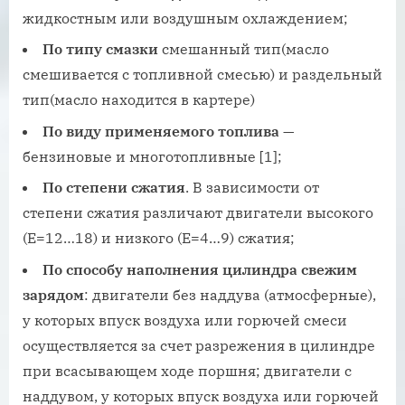
жидкостным или воздушным охлаждением;
По типу смазки
смешанный тип(масло
смешивается с топливной смесью) и раздельный
тип(масло находится в картере)
По виду применяемого топлива
—
бензиновые и многотопливные [1];
По степени сжатия
. В зависимости от
степени сжатия различают двигатели высокого
(E=12…18) и низкого (E=4…9) сжатия;
По способу наполнения цилиндра свежим
зарядом
: двигатели без наддува (атмосферные),
у которых впуск воздуха или горючей смеси
осуществляется за счет разрежения в цилиндре
при всасывающем ходе поршня; двигатели с
наддувом, у которых впуск воздуха или горючей