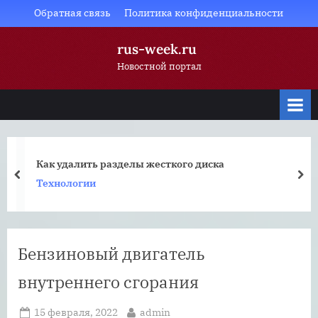
Skip
Обратная связь
Политика конфиденциальности
to
rus-week.ru
content
Новостной портал
Как удалить разделы жесткого диска
prev
nex
Технологии
Бензиновый двигатель
внутреннего сгорания
Posted
By
15 февраля, 2022
admin