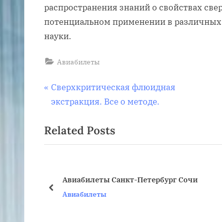
распространения знаний о свойствах све
потенциальном применении в различных
науки.
Авиабилеты
Навигация
P
Сверхкритическая флюидная
r
экстракция. Все о методе.
по
e
Related Posts
v
записям
i
o
u
Ташкент
Авиабилеты Санкт-Петербург Сочи
s
prev
Авиабилеты
P
o