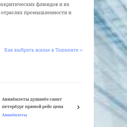
рхкритических флюидов и их
 отраслях промышленности и
N
Как выбрать жилье в Ташкенте
e
x
t
P
o
s
Авиабилеты душанбе санкт
Билеты Побед
петербург прямой рейс цена
Санкт-Петерб
t
next
Авиабилеты
Авиабилеты
: