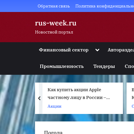
Skip
Обратная связь
Политика конфиденциальн
to
content
rus-week.ru
Новостной портал
Toggle
Финансовый сектор
Авторазде
sub-
Toggle
menu
sub-
Промышленность
Тендеры
Спо
menu
Toggle
sub-
menu
ции Apple
Базовая техника Киокушин
Toggle
sub-
 в России –
Карате
prev
menu
собы,
Спорт
Toggle
sub-
ций
menu
Погода