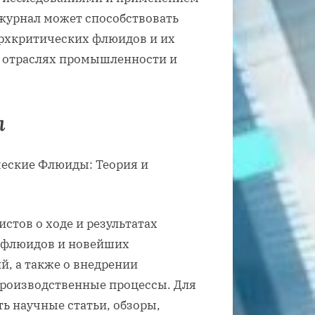
журнал может способствовать
ерхкритических флюидов и их
 отраслях промышленности и
л
ческие Флюиды: Теория и
тов о ходе и результатах
 флюидов и новейших
й, а также о внедрении
производственные процессы. Для
ь научные статьи, обзоры,