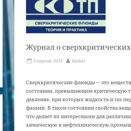
Журнал о сверхкритически
Posted
By
2 апреля, 2023
kliokat
on
Сверхкритические флюиды — это вещества
состоянии, превышающем критическую точ
давление, при которых жидкость и газ п
фазами. В таком состоянии свойства вещ
что делает их интересными для различн
химическую и нефтехимическую промышл