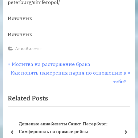
peterburg/simferopol/
Источник
Источник
Авиабилеты
Навигация
P
Молитва на расторжение брака
N
r
Как понять намерения парня по отношению к
по
e
e
тебе?
записям
x
v
Related Posts
t
i
P
o
o
u
йсы
Дешевые авиабилеты Санкт-Петербург;
s
s
Симферополь на прямые рейсы
t
P
prev
next