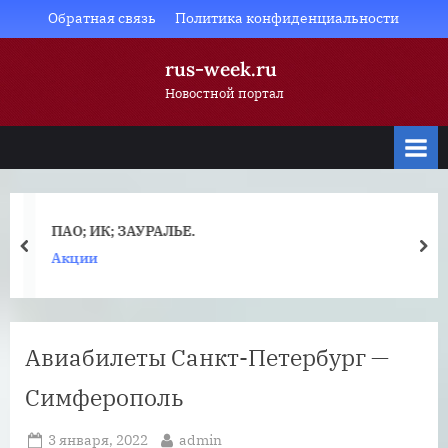
Skip
Обратная связь
Политика конфиденциальности
to
rus-week.ru
content
Новостной портал
ПАО; ИК; ЗАУРАЛЬЕ.
prev
nex
Акции
Авиабилеты Санкт-Петербург —
Симферополь
Posted
By
3 января, 2022
admin