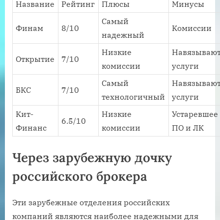
Название
Рейтинг
Плюсы
Минусы
Самый
Финам
8/10
Комиссии
надежный
Низкие
Навязываю
Открытие
7/10
комиссии
услуги
Самый
Навязываю
БКС
7/10
технологичный
услуги
Кит-
Низкие
Устаревшее
6.5/10
Финанс
комиссии
ПО и ЛК
Через зарубежную дочку
российского брокера
Эти зарубежные отделения российских
компаний являются наиболее надежными для