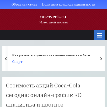
Skip
Обратная связь
Политика конфиденциальности
to
rus-week.ru
content
Новостной портал
Как развить и увеличить выносливость в беге
prev
nex
Спорт
Стоимость акций Coca-Cola
сегодня: онлайн-график KO
аналитика и прогноз