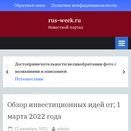
Skip
Обратная связь
Политика конфиденциальности
to
rus-week.ru
content
Новостной портал
Достопримечательности великобритании фото с
названиями и описанием
prev
nex
Путешествия
Обзор инвестиционных идей от; 1
марта 2022 года
Posted
By
12 декабря, 2021
admin