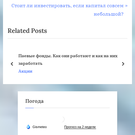
по
e
N
Стоит ли инвестировать, если капитал совсем
записям
v
e
небольшой?
i
x
Related Posts
o
t
u
P
s
o
их
P
s
Что такое акции и как в них инвестировать
o
t
prev
next
Акции
s
:
t
:
Погода