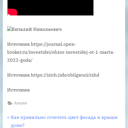
Виталий Николаевич
Источник
https://journal.open-
broker.ru/investidei/obzor-investidej-ot-1-marta-
2022-goda/
Источник
https://izich.info/obligatsii/rzhd
Источник
Акции
Навигация
P
Как правильно сочетать цвет фасада и крыши
r
дома?