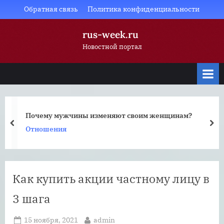
Skip
Обратная связь
Политика конфиденциальности
to
rus-week.ru
content
Новостной портал
Почему мужчины изменяют своим женщинам?
prev
nex
Отношения
Как купить акции частному лицу в
3 шага
Posted
By
15 ноября, 2021
admin