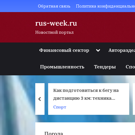
Skip
Обратная связь
Политика конфиденциальн
to
content
rus-week.ru
Новостной портал
Toggle
Финансовый сектор
Авторазде
sub-
Toggle
menu
sub-
Промышленность
Тендеры
Спо
menu
Toggle
sub-
menu
ет как
Как подготовиться к бегу на
Toggle
sub-
дистанцию 3 км: техника
prev
menu
бега, тренировка,
Спорт
Toggle
sub-
правильное дыхание
menu
Погода