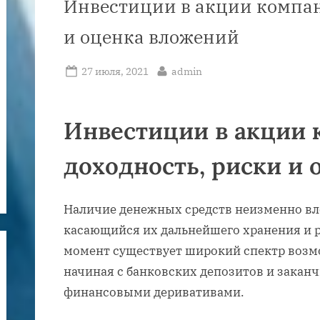
Инвестиции в акции компан
и оценка вложений
Posted
By
27 июля, 2021
admin
on
Инвестиции в акции 
доходность, риски и
Наличие денежных средств неизменно вле
касающийся их дальнейшего хранения и 
момент существует широкий спектр возм
начиная с банковских депозитов и закан
финансовыми деривативами.