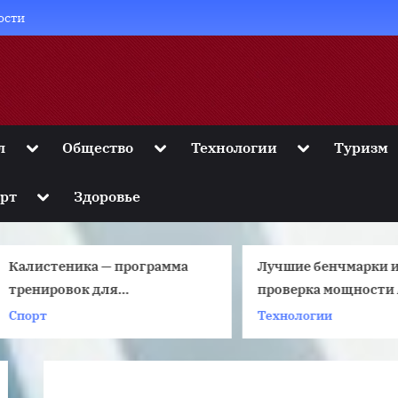
ости
Toggle
Toggle
Toggle
л
Общество
Технологии
Туризм
sub-
sub-
sub-
menu
menu
menu
Toggle
рт
Здоровье
sub-
menu
Калистеника — программа
Лучшие бенчмарки ил
тренировок для
проверка мощности An
начинающих
Спорт
Технологии