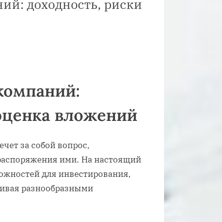
ий: доходность, риски
мышц
компаний:
 оценка вложений
чет за собой вопрос,
распоряжения ими. На настоящий
ожностей для инвестирования,
чивая разнообразными