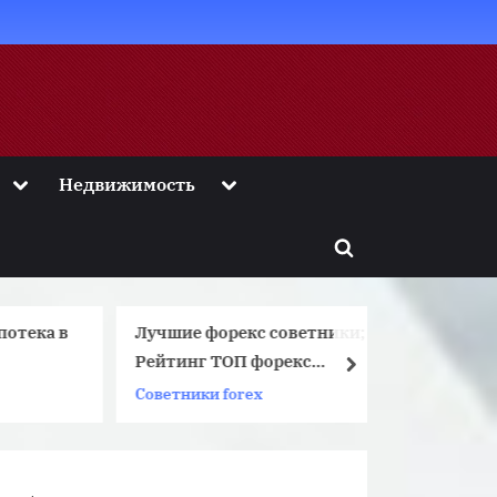
Toggle
Toggle
Недвижимость
sub-
sub-
menu
menu
Toggle
search
form
тека в
Лучшие форекс советники;
Инструк
Рейтинг ТОП форекс
карнизо
next
советников
Вландо 
Советники forex
Строите