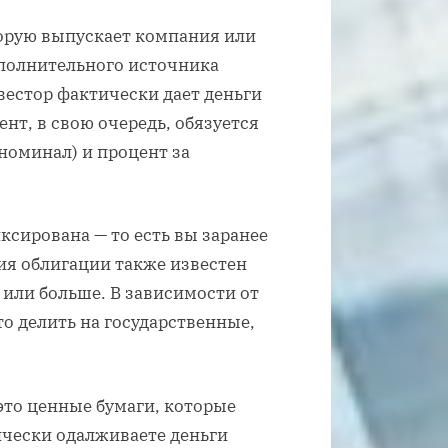
торую выпускает компания или
ополнительного источника
естор фактически дает деньги
нт, в свою очередь, обязуется
номинал) и процент за
ксирована — то есть вы заранее
вия облигации также известен
а или больше. В зависимости от
о делить на государственные,
это ценные бумаги, которые
ически одалживаете деньги