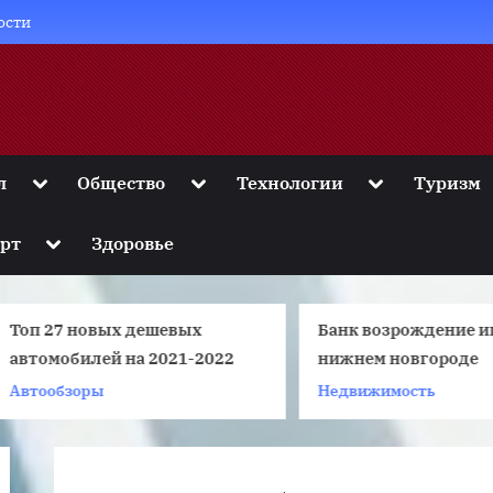
ости
Toggle
Toggle
Toggle
л
Общество
Технологии
Туризм
sub-
sub-
sub-
menu
menu
menu
Toggle
рт
Здоровье
sub-
menu
Топ 27 новых дешевых
Банк возрождение ипо
втомобилей на 2021-2022
нижнем новгороде
Автообзоры
Недвижимость