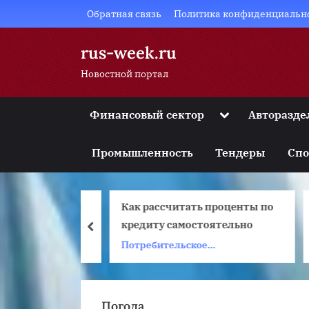
Skip
Обратная связь
Политика конфиденциальн
to
content
rus-week.ru
Новостной портал
Toggle
Финансовый сектор
Авторазде
sub-
Toggle
menu
sub-
Промышленность
Тендеры
Спо
menu
Toggle
sub-
menu
у появляются
Как рассчитать проценты по
Toggle
sub-
ицы и как их
кредиту самостоятельно
а
prev
menu
ожить
во
Потребительское
Toggle
sub-
да
кредитование
menu
Погода