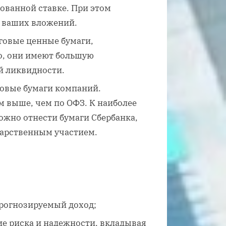
рованной ставке. При этом
а ваших вложений.
говые ценные бумаги,
о, они имеют большую
ой ликвидности.
говые бумаги компаний.
м выше, чем по ОФЗ. К наиболее
жно отнести бумаги Сбербанка,
дарственным участием.
рогнозируемый доход;
е риска и надежности, вкладывая