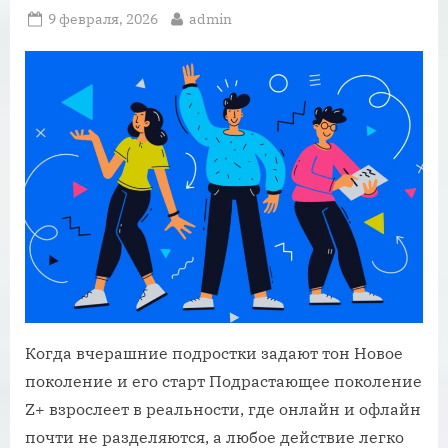
Posted
By
9 февраля, 2026
admin
on
Когда вчерашние подростки задают тон Новое
поколение и его старт Подрастающее поколение
Z+ взрослеет в реальности, где онлайн и офлайн
почти не разделяются, а любое действие легко