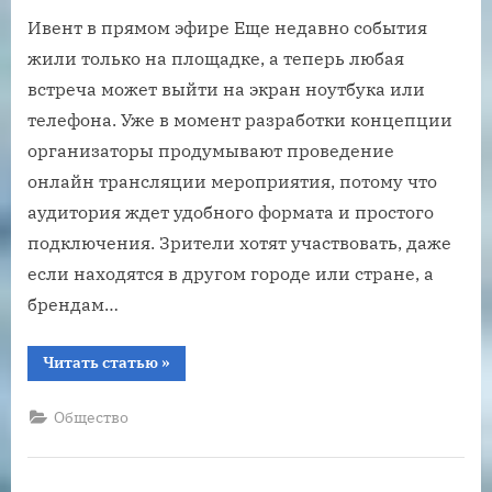
Ивент в прямом эфире Еще недавно события
жили только на площадке, а теперь любая
встреча может выйти на экран ноутбука или
телефона. Уже в момент разработки концепции
организаторы продумывают проведение
онлайн трансляции мероприятия, потому что
аудитория ждет удобного формата и простого
подключения. Зрители хотят участвовать, даже
если находятся в другом городе или стране, а
брендам…
“Проведение
Читать статью
»
онлайн
трансляции
мероприятия:
Общество
как
вывести
ваш
ивент
в