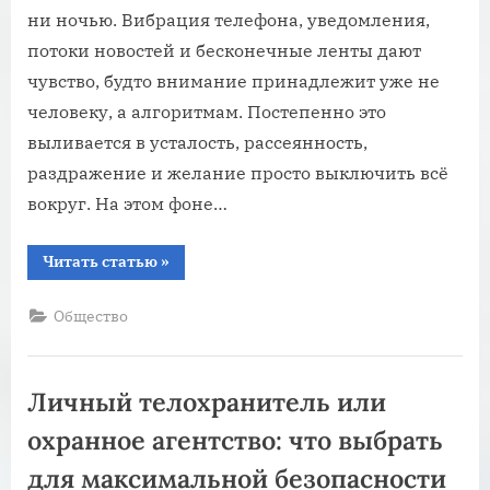
ни ночью. Вибрация телефона, уведомления,
потоки новостей и бесконечные ленты дают
чувство, будто внимание принадлежит уже не
человеку, а алгоритмам. Постепенно это
выливается в усталость, рассеянность,
раздражение и желание просто выключить всё
вокруг. На этом фоне…
“Цифровая
Читать статью
»
усталость:
почему
общество
Общество
выбирает
тишину
и
простоту”
Личный телохранитель или
охранное агентство: что выбрать
для максимальной безопасности