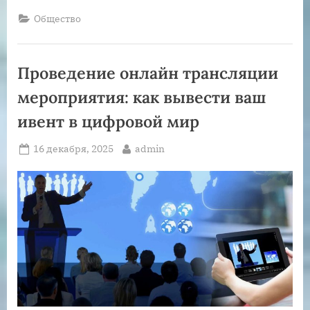
Лучшая
месть
Общество
—
это
забвение?”
Проведение онлайн трансляции
мероприятия: как вывести ваш
ивент в цифровой мир
Posted
By
16 декабря, 2025
admin
on