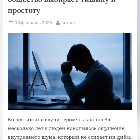
простоту
Posted
By
13 февраля, 2026
admin
on
Когда тишина звучит громче экранов За
несколько лет у людей накопилось ощущение
внутреннего шума, который не стихает ни днём,