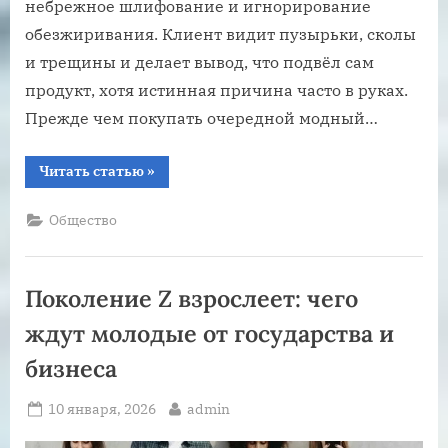
небрежное шлифование и игнорирование
обезжиривания. Клиент видит пузырьки, сколы
и трещины и делает вывод, что подвёл сам
продукт, хотя истинная причина часто в руках.
Прежде чем покупать очередной модный…
“Ошибки
Читать статью
»
при
нанесении
гель-
Общество
лака,
которые
портят
даже
хороший
Поколение Z взрослеет: чего
материал”
ждут молодые от государства и
бизнеса
Posted
By
10 января, 2026
admin
on