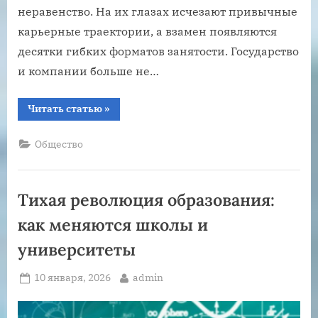
неравенство. На их глазах исчезают привычные
карьерные траектории, а взамен появляются
десятки гибких форматов занятости. Государство
и компании больше не…
“Поколение
Читать статью
»
Z
взрослеет:
чего
Общество
ждут
молодые
от
государства
и
Тихая революция образования:
бизнеса”
как меняются школы и
университеты
Posted
By
10 января, 2026
admin
on