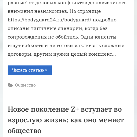
разные: от деловых конфликтов до навязчивого
внимания незнакомцев. На странице
https://bodyguard24.ru/bodyguard/ подробно
описаны типичные сценарии, когда без
сопровождения не обойтись. Одни клиенты
ищут гибкость и не готовы заключать сложные
договоры, другим нужен целый комплекс…
“Личный
Читать статью
»
телохранитель
или
охранное
Общество
агентство:
что
выбрать
для
максимальной
Новое поколение Z+ вступает во
безопасности”
взрослую жизнь: как оно меняет
общество