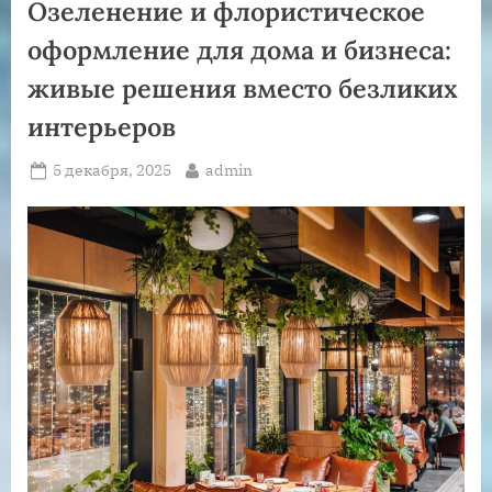
Озеленение и флористическое
цифровой
мир”
оформление для дома и бизнеса:
живые решения вместо безликих
интерьеров
Posted
By
5 декабря, 2025
admin
on