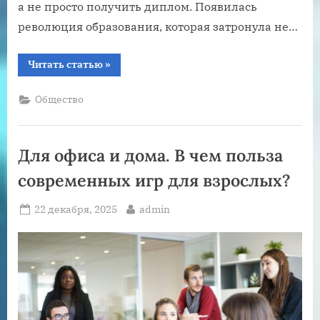
а не просто получить диплом. Появилась
революция образования, которая затронула не…
“Тихая
Читать статью
»
революция
образования:
как
Общество
меняются
школы
и
университеты”
Для офиса и дома. В чем польза
cовременных игр для взрослых?
Posted
By
22 декабря, 2025
admin
on