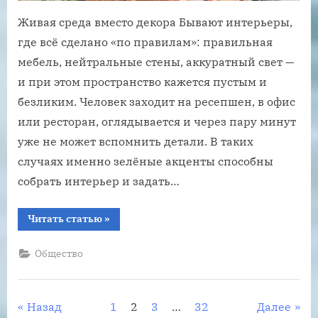
Живая среда вместо декора Бывают интерьеры,
где всё сделано «по правилам»: правильная
мебель, нейтральные стены, аккуратный свет —
и при этом пространство кажется пустым и
безликим. Человек заходит на ресепшен, в офис
или ресторан, оглядывается и через пару минут
уже не может вспомнить детали. В таких
случаях именно зелёные акценты способны
собрать интерьер и задать…
“Озеленение
Читать статью
»
и
флористическое
оформление
Общество
для
дома
и
бизнеса:
живые
Пагинация
Назад
1
2
3
…
32
Далее
решения
вместо