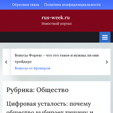
Skip
Обратная связь
Политика конфиденциальности
to
rus-week.ru
content
Новостной портал
Бонусы Форекс – что это такое и нужны ли они
трейдеру
prev
nex
Бонусы от брокеров
Рубрика:
Общество
Цифровая усталость: почему
общество выбирает тишину и