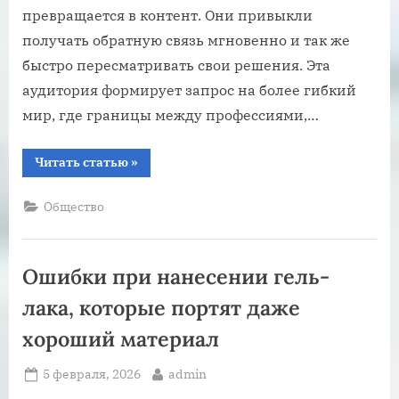
превращается в контент. Они привыкли
получать обратную связь мгновенно и так же
быстро пересматривать свои решения. Эта
аудитория формирует запрос на более гибкий
мир, где границы между профессиями,…
“Новое
Читать статью
»
поколение
Z+
вступает
Общество
во
взрослую
жизнь:
как
оно
Ошибки при нанесении гель-
меняет
общество”
лака, которые портят даже
хороший материал
Posted
By
5 февраля, 2026
admin
on