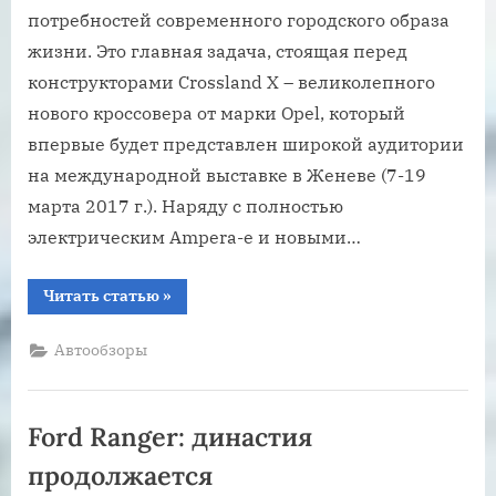
потребностей современного городского образа
жизни. Это главная задача, стоящая перед
конструкторами Crossland X – великолепного
нового кроссовера от марки Opel, который
впервые будет представлен широкой аудитории
на международной выставке в Женеве (7-19
марта 2017 г.). Наряду с полностью
электрическим Ampera-e и новыми…
“Дизайн
Читать статью
»
нового
Opel
Crossland
Автообзоры
X
впечатляет”
Ford Ranger: династия
продолжается