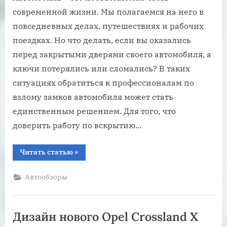
современной жизни. Мы полагаемся на него в
повседневных делах, путешествиях и рабочих
поездках. Но что делать, если вы оказались
перед закрытыми дверями своего автомобиля, а
ключи потерялись или сломались? В таких
ситуациях обратиться к профессионалам по
взлому замков автомобиля может стать
единственным решением. Для того, что
доверить работу по вскрытию…
“Помощь
Читать статью
»
профессионалов
по
взлому
Автообзоры
замка
автомобиля.
Надежное
решение
для
Дизайн нового Opel Crossland X
потерянных
ключей”