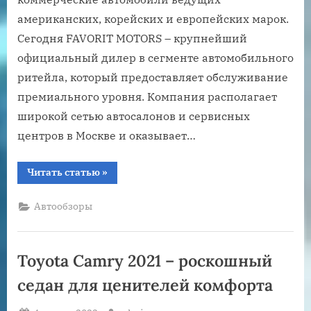
американских, корейских и европейских марок.
Сегодня FAVORIT MOTORS – крупнейший
официальный дилер в сегменте автомобильного
ритейла, который предоставляет обслуживание
премиального уровня. Компания располагает
широкой сетью автосалонов и сервисных
центров в Москве и оказывает…
“Продажа
Читать статью
»
новых
автомобилей.
Купить
Автообзоры
новое
авто
в
Москве”
Toyota Camry 2021 – роскошный
седан для ценителей комфорта