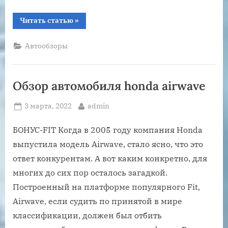
“Рейтинг
Читать статью
»
лучших
малолитражек
на
Автообзоры
2022
год”
Обзор автомобиля honda airwave
Posted
By
3 марта, 2022
admin
on
БОНУС-FIT Когда в 2005 году компания Honda
выпустила модель Airwave, стало ясно, что это
ответ конкурентам. А вот каким конкретно, для
многих до сих пор осталось загадкой.
Построенный на платформе популярного Fit,
Airwave, если судить по принятой в мире
классификации, должен был отбить