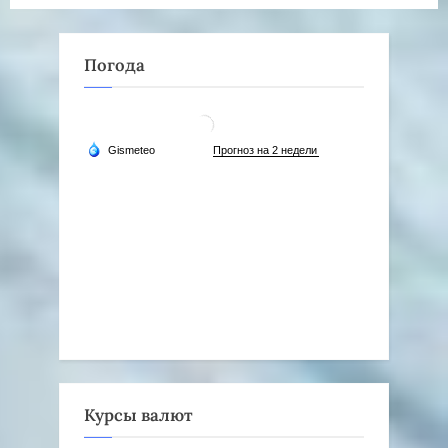
записей
Погода
Курсы валют