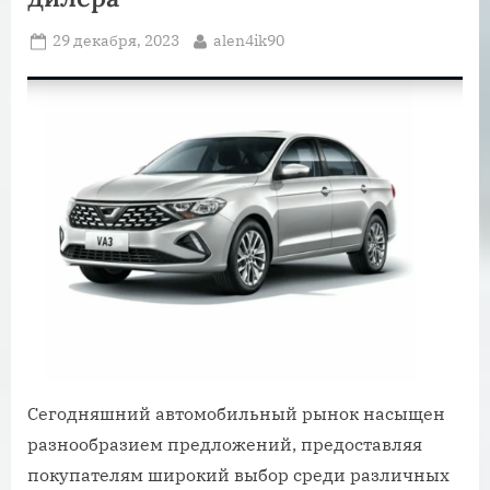
Posted
By
29 декабря, 2023
alen4ik90
on
Сегодняшний автомобильный рынок насыщен
разнообразием предложений, предоставляя
покупателям широкий выбор среди различных