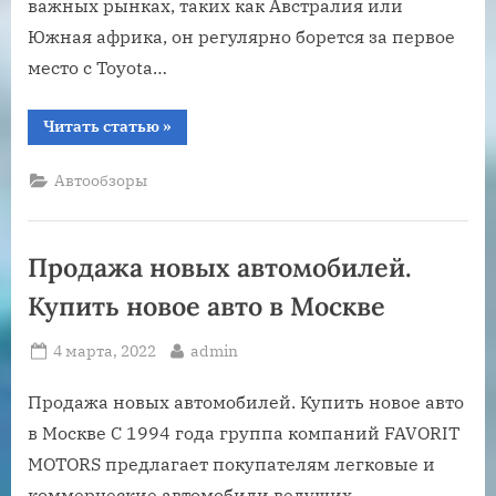
важных рынках, таких как Австралия или
Южная африка, он регулярно борется за первое
место с Toyota…
“Ford
Читать статью
»
Ranger:
династия
продолжается”
Автообзоры
Продажа новых автомобилей.
Купить новое авто в Москве
Posted
By
4 марта, 2022
admin
on
Продажа новых автомобилей. Купить новое авто
в Москве С 1994 года группа компаний FAVORIT
MOTORS предлагает покупателям легковые и
коммерческие автомобили ведущих