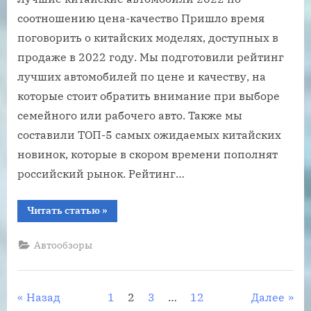
соотношению цена-качество Пришло время
поговорить о китайских моделях, доступных в
продаже в 2022 году. Мы подготовили рейтинг
лучших автомобилей по цене и качеству, на
которые стоит обратить внимание при выборе
семейного или рабочего авто. Также мы
составили ТОП-5 самых ожидаемых китайских
новинок, которые в скором времени пополнят
российский рынок. Рейтинг…
“Лучшие
Читать статью
»
китайские
автомобили
2022
Автообзоры
по
соотношению
цена-
качество”
Пагинация
Назад
1
2
3
…
12
Далее