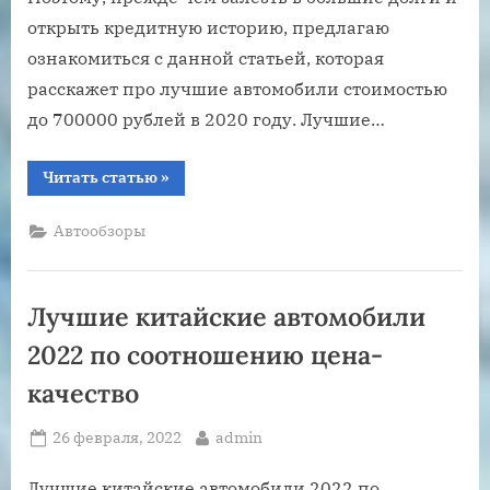
открыть кредитную историю, предлагаю
ознакомиться с данной статьей, которая
расскажет про лучшие автомобили стоимостью
до 700000 рублей в 2020 году. Лучшие…
“Лучшие
Читать статью
»
автомобили
до
700000
Автообзоры
рублей
2020”
Лучшие китайские автомобили
2022 по соотношению цена-
качество
Posted
By
26 февраля, 2022
admin
on
Лучшие китайские автомобили 2022 по