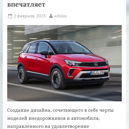
впечатляет
Posted
By
2 февраля, 2023
admin
on
Создание дизайна, сочетающего в себе черты
моделей внедорожников и автомобиля,
направленного на удовлетворение