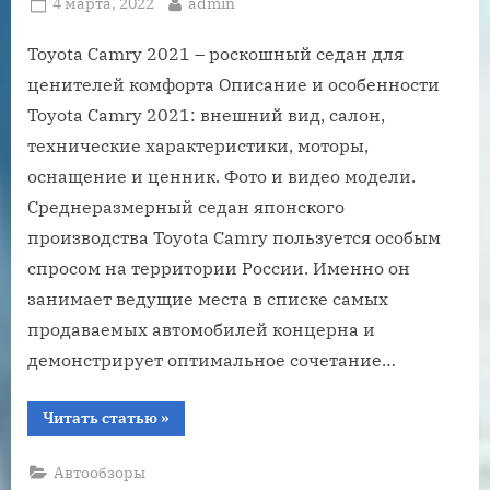
Posted
By
4 марта, 2022
admin
on
Toyota Camry 2021 – роскошный седан для
ценителей комфорта Описание и особенности
Toyota Camry 2021: внешний вид, салон,
технические характеристики, моторы,
оснащение и ценник. Фото и видео модели.
Среднеразмерный седан японского
производства Toyota Camry пользуется особым
спросом на территории России. Именно он
занимает ведущие места в списке самых
продаваемых автомобилей концерна и
демонстрирует оптимальное сочетание…
“Toyota
Читать статью
»
Camry
2021
–
Автообзоры
роскошный