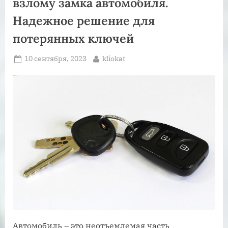
взлому замка автомобиля.
Надежное решение для
потерянных ключей
Posted
By
10 сентября, 2023
kliokat
on
Автомобиль – это неотъемлемая часть