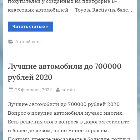
покупателей у созданных на платформе В-
классовых автомобилей — Toyota Ractis (на базе…
“Обзор
Читать статью
»
автомобиля
honda
airwave”
Автообзоры
Лучшие автомобили до 700000
рублей 2020
Posted
By
28 февраля, 2022
admin
on
Лучшие автомобили до 700000 рублей 2020
Вопрос о покупке автомобиля мучает многих.
Есть решения этого вопроса в дорогом сегменте
и более дешевом, но не менее хорошем.
Поэтому, прежде чем залезть в большие долги и