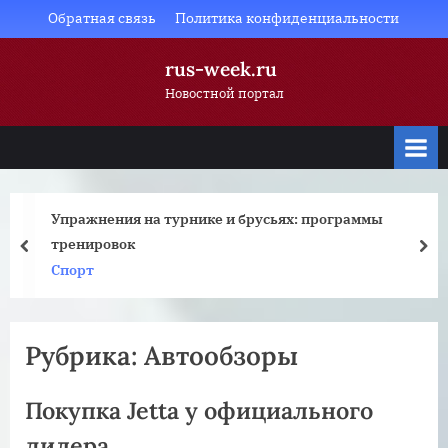
Skip
Обратная связь
Политика конфиденциальности
to
rus-week.ru
content
Новостной портал
Упражнения на турнике и брусьях: программы
тренировок
prev
nex
Спорт
Рубрика:
Автообзоры
Покупка Jetta у официального
дилера