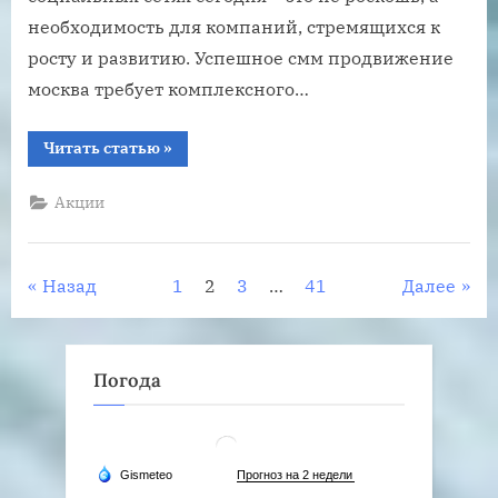
необходимость для компаний, стремящихся к
росту и развитию. Успешное смм продвижение
москва требует комплексного…
“Почему
Читать статью
»
продвижение
бизнеса
в
Акции
соцсетях
стоит
доверять
специалистам”
Пагинация
Назад
1
2
3
…
41
Далее
записей
Погода