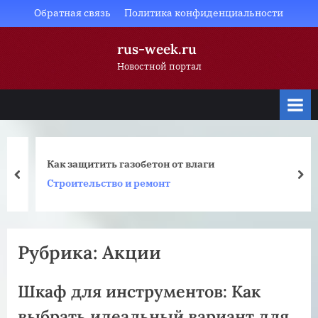
Skip
Обратная связь
Политика конфиденциальности
to
rus-week.ru
content
Новостной портал
Как защитить газобетон от влаги
prev
nex
Строительство и ремонт
Рубрика:
Акции
Шкаф для инструментов: Как
выбрать идеальный вариант для