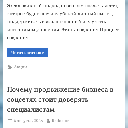
Эксклюзивный подход позволяет создать место,
которое будет нести глубокий личный смысл,
поддерживать связь поколений и служить
источником утешения. Этапы создания Процесс
создания…
“Как
Читать статью
»
создать
эксклюзивный
мемориальный
Акции
комплекс:
секреты
и
идеи”
Почему продвижение бизнеса в
соцсетях стоит доверять
специалистам
Posted
By
6 августа, 2025
Redactor
on