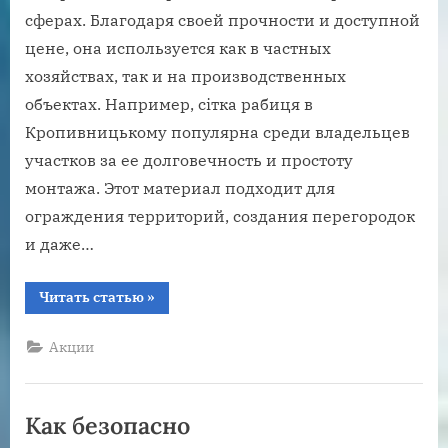
сферах. Благодаря своей прочности и доступной
цене, она используется как в частных
хозяйствах, так и на производственных
объектах. Например, сітка рабиця в
Кропивницькому популярна среди владельцев
участков за ее долговечность и простоту
монтажа. Этот материал подходит для
ограждения территорий, создания перегородок
и даже…
“Универсальные
Читать статью
»
варианты
применения
сетки
Акции
рабицы
от
частных
участков
до
Как безопасно
крупных
производств”