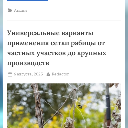
выбору
имитации
Акции
бруса
для
облицовки
фасада”
Универсальные варианты
применения сетки рабицы от
частных участков до крупных
производств
Posted
By
6 августа, 2025
Redactor
on