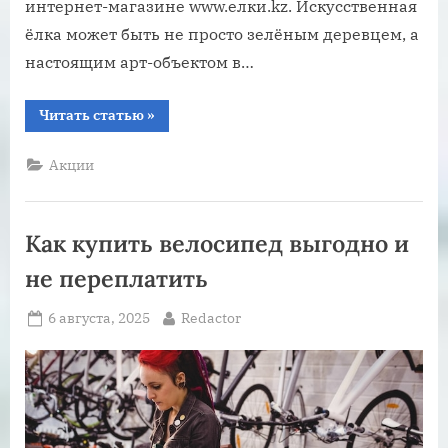
интернет-магазине www.елки.kz. Искусственная
ёлка может быть не просто зелёным деревцем, а
настоящим арт-объектом в…
“Лайфхаки
Читать статью
»
для
оригинального
декора:
Акции
делаем
дизайнерскую
ёлку
из
обычной
Как купить велосипед выгодно и
искусственной”
не переплатить
Posted
By
6 августа, 2025
Redactor
on