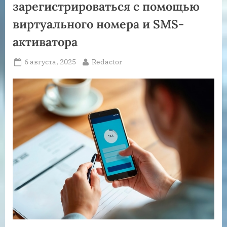
зарегистрироваться с помощью
виртуального номера и SMS-
активатора
Posted
By
6 августа, 2025
Redactor
on