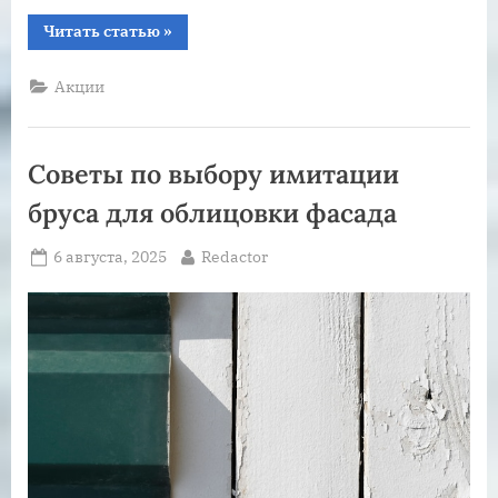
“Как
Читать статью
»
купить
велосипед
выгодно
Акции
и
не
переплатить”
Советы по выбору имитации
бруса для облицовки фасада
Posted
By
6 августа, 2025
Redactor
on